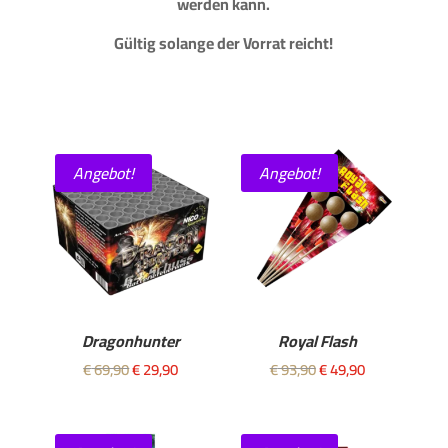
werden kann.
Gültig solange der Vorrat reicht!
Angebot!
Angebot!
Dragonhunter
Royal Flash
Ursprünglicher
Aktueller
Ursprünglicher
Aktueller
€
69,90
€
29,90
€
93,90
€
49,90
Preis
Preis
Preis
Preis
war:
ist:
war:
ist:
€ 69,90
€ 29,90.
€ 93,90
€ 49,90.