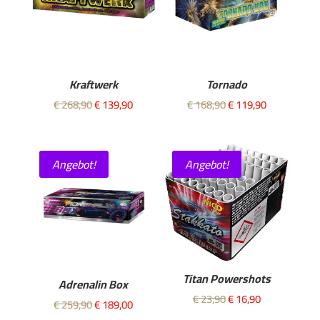
Kraftwerk
Tornado
Ursprünglicher
Aktueller
Ursprünglicher
Aktueller
€
268,90
€
139,90
€
168,90
€
119,90
Preis
Preis
Preis
Preis
war:
ist:
war:
ist:
€ 268,90
€ 139,90.
€ 168,90
€ 119,90.
Angebot!
Angebot!
Titan Powershots
Adrenalin Box
Ursprünglicher
Aktueller
€
23,90
€
16,90
Ursprünglicher
Aktueller
€
259,90
€
189,00
Preis
Preis