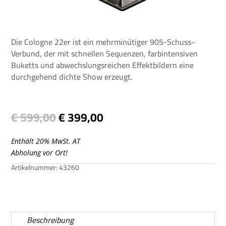
Die Cologne 22er ist ein mehrminütiger 905-Schuss-
Verbund, der mit schnellen Sequenzen, farbintensiven
Buketts und abwechslungsreichen Effektbildern eine
durchgehend dichte Show erzeugt.
Ursprünglicher
Aktueller
€
599,00
€
399,00
Preis
Preis
war:
ist:
Enthält 20% MwSt. AT
€ 599,00
€ 399,00.
Abholung vor Ort!
Artikelnummer:
43260
Beschreibung