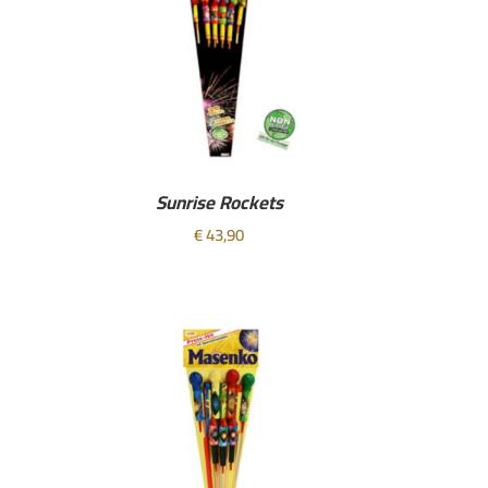
Sunrise Rockets
€
43,90