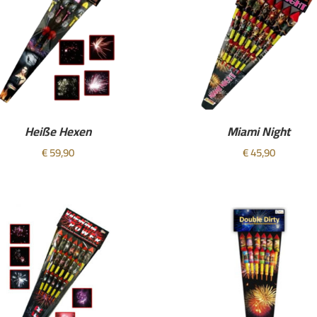
Heiße Hexen
Miami Night
€
59,90
€
45,90