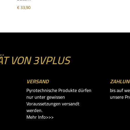
€
33,90
ÄT VON 3VPLUS
VERSAND
ZAHLUN
Pyrotechnische Produkte dürfen
bis auf we
nur unter gewissen
unsere Pr
Voraussetzungen versandt
werden.
Mehr Info>>>