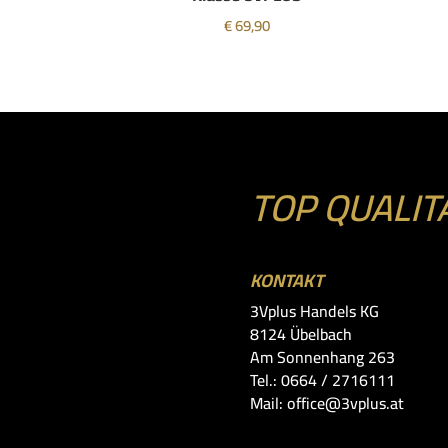
€
69,90
TOP QUALIT
KONTAKT
3Vplus Handels KG
8124 Übelbach
Am Sonnenhang 263
Tel.: 0664 / 2716111
Mail: office@3vplus.at