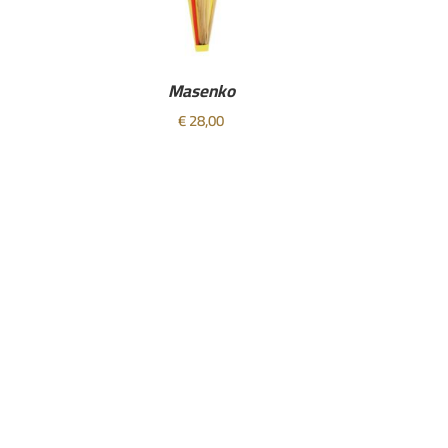
Masenko
€
28,00