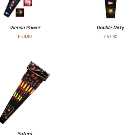
Vienna Power
Double Dirty
€
48,90
€
43,90
Saturn